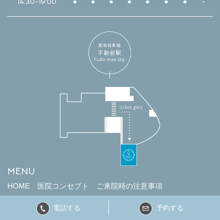
14:30-19:00
●
●
●
●
●
●
●
-
MENU
HOME
医院コンセプト
ご来院時の注意事項
治療の流れ
感染症対策
院長紹介
アクセス
施設基準
電話する
予約する
歯科衛生士
歯科助手・受付
プライバシーポリシー