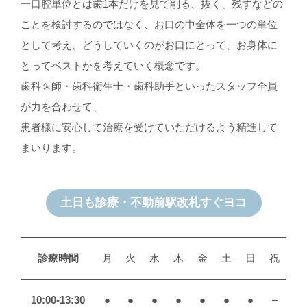
一口腔単位とは歯1本だけを見て削る、抜く、残すなどの
ことを検討するのではなく、お口の中全体を一つの単位
として考え、どうしていくのがお口にとって、お身体に
とってベストかを考えていく概念です。
歯科医師・歯科衛生士・歯科助手といったスタッフ全員
が力を合わせて、
患者様に安心して治療を受けていただけるよう精進して
まいります。
土日も診療・不動前駅改札すぐヨコ
診療時間
月
火
水
木
金
土
日
祝
10:00-13:30
●
●
●
●
●
●
●
–